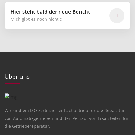
Hier steht bald der neue Bericht
Mich gibt es noch nicht :)
Über uns
Wir sind ein
ISO zertifizierter Fachbetrieb
für die
Reparatur
von Automatikgetrieben
und den Verkauf von
Ersatzteilen
für
die Getriebereparatur.